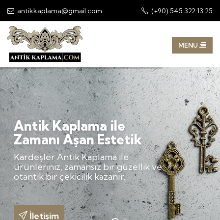
antikkaplama@gmail.com
(+90) 545 322 13 25
Antik Kaplama ile
Zamanı Aşan Estetik
Kardeşler Antik Kaplama ile
ürünleriniz, zamansız bir güzellik ve
otantik bir çekicilik kazanır.
İletişim